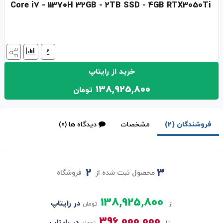
Core i7 - 11370H 32GB - 2TB SSD - 4GB RTX3050Ti
خرید از رایتاپ
138,925,800
تومان
فروشندگان (2)
مشخصات
دیدگاه ها (0)
2
3
محصول ثبت شده از
فروشگاه
138,925,800
در رایتاپ
از :
تومان
396,000,000
در رایتاپ