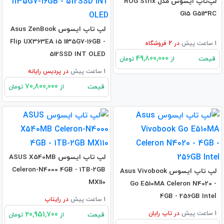
لپ‌تاپ ایسوس مدل ROG Strix
G15 G513RC
لپ تاپ ایسوس Asus ZenBook
Flip UX363EA i5 1135G7-16GB -
1 ساعت پیش
در
2
فروشگاه
512SSD INT OLED
49,800,000
قیمت
از
تومان
1 ساعت پیش
در
پردیس رایانه
70,800,000
قیمت
از
تومان
لپ تاپ ایسوس ASUS X540MB
Celeron-N4000 4GB - 1TB-2GB
لپ تاپ ایسوس Asus Vivobook
MX110
Go E510MA Celeron N4020 -
4GB - 256GB Intel
1 ساعت پیش
در
رایتاپ
1 ساعت پیش
در
تاپ رایان
20,951,700
قیمت
از
تومان