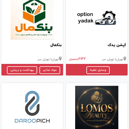
آپشن یدک
بنکمال
2132
تهران
| تهران سر
محصول
تهران
| تهران سر
وسایل نقلیه
مواد غذایی
بهداشت و زیبایی