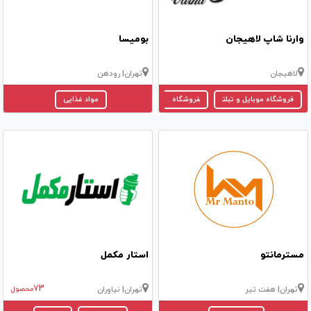
وارنا شاپ لاهیجان
بومیسا
لاهیجان
تهران
| رودهن
فروشگاه موبایل و تبلت
فروشگاه لوازم جانبی موبایل
مواد غذایی
مسترمانتو
استار مکمل
73
تهران
| هفت تیر
تهران
| نیاوران
محصول