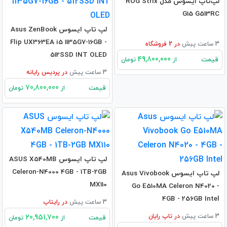
لپ‌تاپ ایسوس مدل ROG Strix
G15 G513RC
لپ تاپ ایسوس Asus ZenBook
Flip UX363EA i5 1135G7-16GB -
3 ساعت پیش
در
2
فروشگاه
512SSD INT OLED
49,800,000
قیمت
از
تومان
3 ساعت پیش
در
پردیس رایانه
70,800,000
قیمت
از
تومان
لپ تاپ ایسوس ASUS X540MB
Celeron-N4000 4GB - 1TB-2GB
لپ تاپ ایسوس Asus Vivobook
MX110
Go E510MA Celeron N4020 -
4GB - 256GB Intel
3 ساعت پیش
در
رایتاپ
3 ساعت پیش
در
تاپ رایان
20,951,700
قیمت
از
تومان