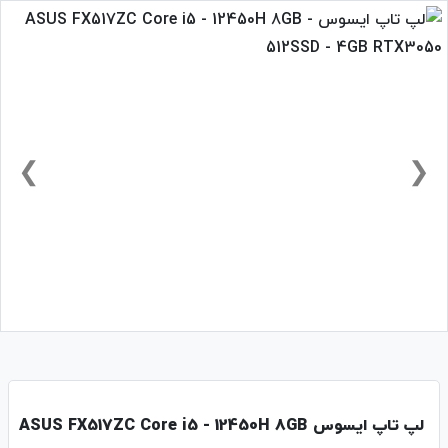
❯
❮
لپ تاپ ایسوس ASUS FX517ZC Core i5 - 12450H 8GB