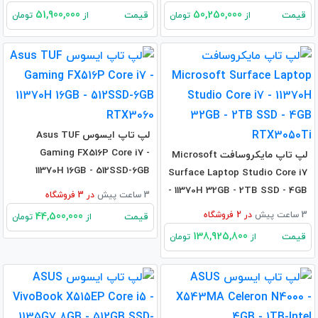
51,900,000
50,250,000
قیمت
قیمت
از
تومان
از
تومان
لپ تاپ ایسوس Asus TUF
Gaming FX516P Core i7 -
لپ تاپ مایکروسافت Microsoft
11370H 16GB - 512SSD-6GB
Surface Laptop Studio Core i7
RTX3060
- 11370H 32GB - 2TB SSD - 4GB
3 ساعت پیش
در
3
فروشگاه
RTX3050Ti
3 ساعت پیش
در
2
فروشگاه
44,500,000
قیمت
از
تومان
138,925,800
قیمت
از
تومان