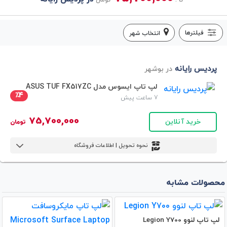
تا :
تومان
فیلترها
انتخاب شهر
پردیس رایانه
در بوشهر
لپ تاپ ایسوس مدل ASUS TUF FX517ZC
٪4
7 ساعت پیش
75,700,000
خرید آنلاین
تومان
نحوه تحویل | اطلاعات فروشگاه
محصولات مشابه
لپ تاپ لنوو Legion Y700