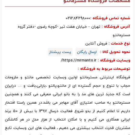
مشخصات فروشگاه مسترمانتو
شماره تماس فروشگاه :
021284298000
آدرس فروشگاه :
تهران – خیابان هفت تیر -کوچه رضوی -دفتر گروه
مسترمانتو
نوع خدمات :
فروش آنلاین
نحوه تحویل کالا :
ارسال رایگان
پست پیشتاز
وبسایت فروشگاه :
https://mrmanto.ir/
توضیحات مربوط به فروشگاه :
فروشگاه اینترنتی مسترمانتو اولین وبسایت تخصصی مانتو و ملزومات
حجاب با تنوع و حجم گسترده ای از مانتو،پالتو ،بارانی،بافت و … درایران
است که جدید ترین های مد را به بانو ایرانی معرفی می کنند و همچنین
مسترمانتو به صاحب امتیازی آقای مهاجر می باشد.در همین راستا افتخار
داریم تا اعلام کنیم از بدو شروع فعالیت درسال ۱۳۹۷ با بیش از ۵۰ برند
ایرانی همکاری می کنیم و با امکان انتخاب از هزار مدل در هر کالشکن
مشتریان قدرت انتخاب بیشتری می دهیم ، فعالیت های این وبسایت تابع